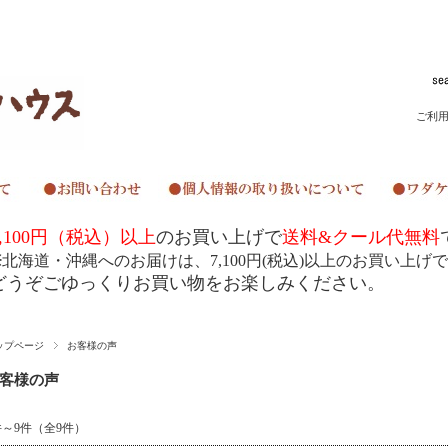
ご利
,100
円（税込）以上
のお買い上げで
送料
&
クール代無料
※
北海道・沖縄へのお届けは、7
,100
円
(
税込
)
以上のお買い上げで
どうぞごゆっくりお買い物をお楽しみください。
ップページ
お客様の声
客様の声
件～9件（全9件）