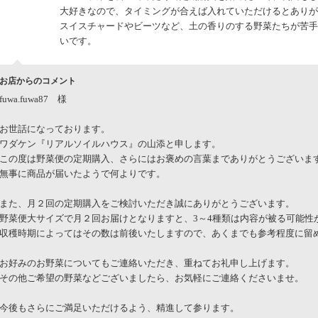
大好きなので、タイミングが合えば入れていただけるとありが
スイスチャードやビーツなど、土の香りのする野菜たちが苦手
いです。
お店からのコメント
fuwa.fuwa87 様
お世話になっております。
ワダケン『リアルソイルハウス』の山添と申します。
この度は野菜便の定期購入、さらにはお褒めの言葉までありがとうございま
無事に商品が届いたようで何よりです。
また、月２回の定期購入をご検討いただき誠にありがとうございます。
野菜便大サイズで月２回お届けとなりますと、3～4種類は内容が被る可能性
収穫時期によってはその数は前後いたしますので、あくまでも参考程度に留
お好みのお野菜についてもご連絡いただき、重ねてお礼申し上げます。
その他ご希望の野菜などございましたら、お気軽にご連絡くださいませ。
今後もさらにご満足いただけるよう、精進して参ります。