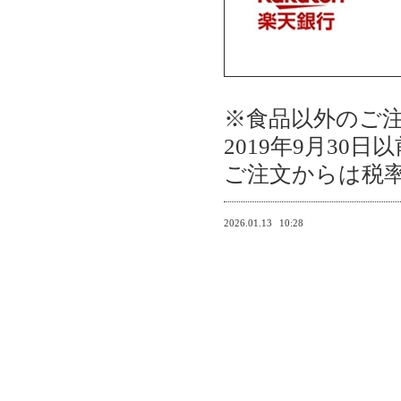
※食品以外のご
2019
年
9
月
30
日
以
ご注文からは税
2026.01.13
10:28