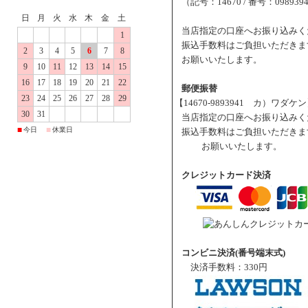
（記号：14670 / 番号：098939
日
月
火
水
木
金
土
当店指定の口座へお振り込みく
1
振込手数料はご負担いただきま
2
3
4
5
6
7
8
お願いいたします。
9
10
11
12
13
14
15
16
17
18
19
20
21
22
郵便振替
23
24
25
26
27
28
29
【14670-9893941 カ）ワダケ
30
31
当店指定の口座へお振り込みく
■
■
今日
休業日
振込手数料はご負担いただきま
お願いいたします。
クレジットカード決済
コンビニ決済(番号端末式)
決済手数料：330円