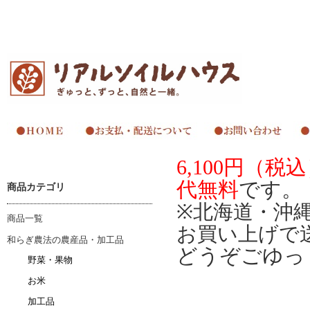
6,100
円（税込
代無料
です。
商品カテゴリ
※
北海道・沖
商品一覧
お買い上げで
和らぎ農法の農産品・加工品
どうぞごゆっ
野菜・果物
お米
加工品