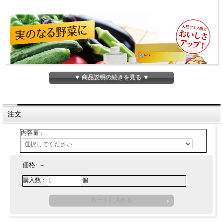
▼ 商品説明の続きを見る ▼
注文
竹由来の抗酸化物質類および、植物由来の成分に、魚類由来の動物性
アミノ酸類を追加しました。
内容量：
これ一本で自然本来の力を引き出し、味や香りが濃く、たくましい野
菜が育ちます。
価格:
－
こんなときに
購入数：
個
おいしい作物を育てたい
安心して食べられる作物を育てたい