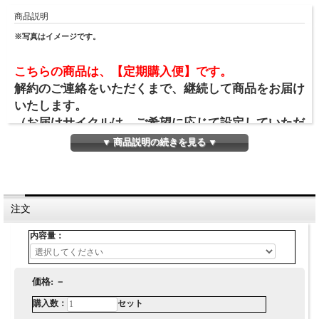
商品説明
※写真はイメージです。
こちらの商品は、【定期購入便】です。
解約のご連絡をいただくまで、継続して商品をお届け
いたします。
（お届けサイクルは、ご希望に応じて設定していただ
けます）。
▼ 商品説明の続きを見る ▼
価格は、お届け1回あたりの商品価格です。
送料については、
「
お支払・配送について
」
のページ
をご確認ください。
解約を希望される場合は、マイページから解約手続き
注文
をしていただくか、
内容量：
お問い合わせフォーム
またはお電話（0120-296-370）
でご連絡ください。
価格:
－
購入数：
セット
採れたての旬の野菜を厳選して、おすすめのものを詰め合わせてお届