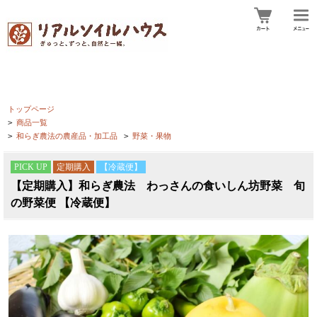
トップページ
>
商品一覧
>
和らぎ農法の農産品・加工品
>
野菜・果物
PICK UP
定期購入
【冷蔵便】
【定期購入】和らぎ農法 わっさんの食いしん坊野菜 旬
の野菜便 【冷蔵便】